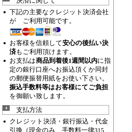
決済に関して
下記の主要なクレジット決済会社
が ご利用可能です。
お客様を信頼して
安心の後払い決
済
もご利用頂けます。
お支払は
商品到着後1週間以内
に指
定の銀行口座へお振込頂くか同封
の郵便振替用紙をお使い下さい。
振込手数料等はお客様にてご負担
を御願い致します。
４
支払方法
クレジット決済・銀行振込・代金
引換（現金のみ 手数料一律315