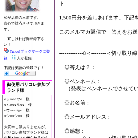
ト
1,500円分を差しあげます。下
私が店長の三浦です。
真心で対応させて頂きま
す。
このメルマガ返信で 答えをお送
宜しければ御登録下さ
い！
Yahoo!ブックマークに登
-------------8＜--------＜切り取り線＞--
録
人が登録
◎答えは？：
下記は英語の登録です！
◎ペンネーム：
御使用パリコレ参加ブ
（発表はペンネームでさせてい
ランド様
○ッ○○○ヤ○ 様
◎お名前：
○ム○○○ル○○ 様
○ウ○○○モ○ 様
○シ○○シ○○ 様
◎メールアドレス：
大変申し訳ありませんが、
◎感想：
パリコレ参加ブランド様は