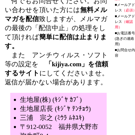
何でもお問合せください。お問
■メールアド
い合わせを頂いた方には
無料メル
レス
（必須
■メールアド
マガを配信
致しますが、メルマガ
レス
（確認
の最後の「配信中止」の処理をし
用）
■お電話番号
て頂ければ
簡単に配信は止まりま
(急ぎの連絡
用)
す。
■お問合せ内
また アンチウィルス・ソフト
容
等の設定を
「kijiya.com」を信頼
するサイト
にしてくださいませ。
返信が届かない場合があります。
生地屋(株) (ｷｼﾞﾔ ｶﾌﾞ)
生地屋店長 (ｷｼﾞﾔ ﾃﾝﾁｮｳ)
三浦 宗之 (ﾐｳﾗ ﾑﾈﾕｷ)
〒912-0052 福井県大野市