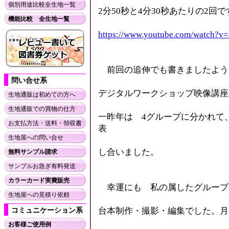
個別用途比較全生地一覧
2分50秒と4分30秒あたりの2回で
機能比較 全生地一覧
https://www.youtube.com/watch?
前回の追伸でも書きましたよう
問い合せ系
デジタルワークショップ映像講座
生地通販は初めての方へ
生地通販での買物の仕方
一昨年は 4グループに分かれて
お支払方法・送料・領収書
表
生地屋への問い合せ
し合いました。
無料サンプル請求
サンプルお急ぎ有料発送
カラーカード実費販売
幸運にも 私の属したグループ
生地屋への見積り依頼
台本制作・撮影・編集でした。月
コミュニケーション系
お客様ご使用例