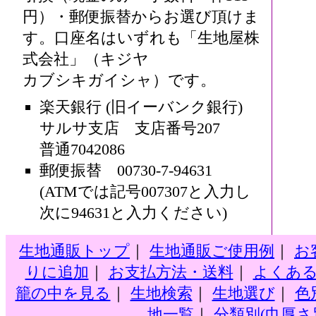
円）・郵便振替からお選び頂けま
す。口座名はいずれも「生地屋株
式会社」（キジヤ
カブシキガイシャ）です。
楽天銀行 (旧イーバンク銀行)
サルサ支店 支店番号207
普通7042086
郵便振替 00730-7-94631
(ATMでは記号007307と入力し
次に94631と入力ください)
生地通販トップ
｜
生地通販ご使用例
｜
お
りに追加
｜
お支払方法・送料
｜
よくあ
籠の中を見る
｜
生地検索
｜
生地選び
｜
色
地一覧
｜
分類別(巾厚さ