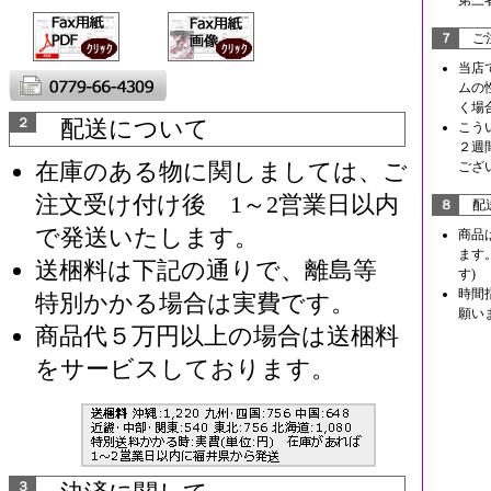
第三
７
ご注
当店
ムの
く場
２
配送について
こう
２週
在庫のある物に関しましては、ご
ござ
注文受け付け後 1～2営業日以内
８
配
で発送いたします。
商品
ます
送梱料は下記の通りで、離島等
す)
時間
特別かかる場合は実費です。
願い
商品代５万円以上の場合は送梱料
をサービスしております。
３