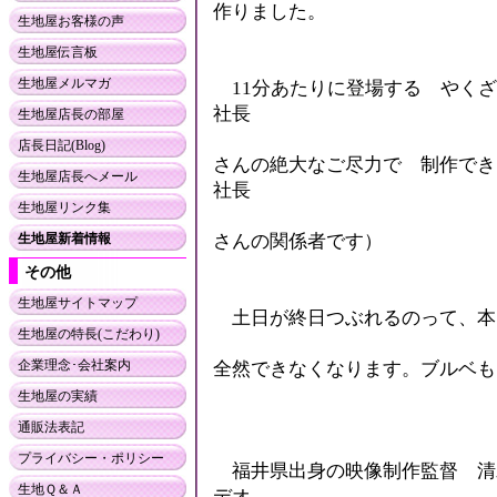
作りました。
生地屋お客様の声
生地屋伝言板
生地屋メルマガ
11分あたりに登場する やくざ
社長
生地屋店長の部屋
店長日記(Blog)
さんの絶大なご尽力で 制作でき
生地屋店長へメール
社長
生地屋リンク集
生地屋新着情報
さんの関係者です）
その他
生地屋サイトマップ
土日が終日つぶれるのって、本
生地屋の特長(こだわり)
企業理念･会社案内
全然できなくなります。ブルベも
生地屋の実績
通販法表記
プライバシー・ポリシー
福井県出身の映像制作監督 清水
生地Ｑ＆Ａ
デオ