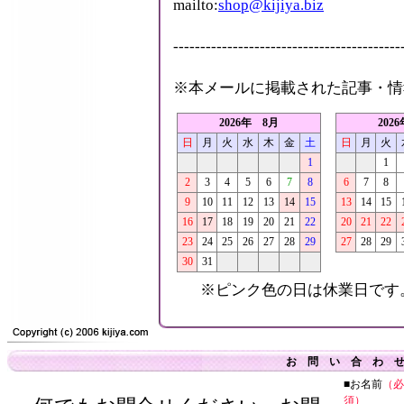
mailto:
shop@kijiya.biz
------------------------------------------
※本メールに掲載された記事・情
2026年 8月
202
日
月
火
水
木
金
土
日
月
火
1
1
2
3
4
5
6
7
8
6
7
8
9
10
11
12
13
14
15
13
14
15
16
17
18
19
20
21
22
20
21
22
23
24
25
26
27
28
29
27
28
29
30
31
※ピンク色の日は休業日です。営業時間 
お 問 い 合 わ 
■お名前
（必
須）