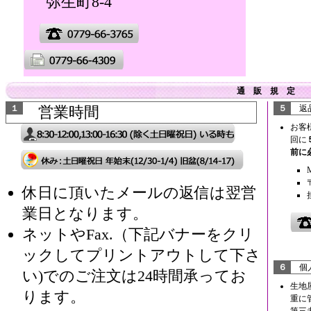
弥生町8-4
通 販 規 定
１
営業時間
５
返品
お客
回に
前に
休日に頂いたメールの返信は翌営
業日となります。
ネットやFax.（下記バナーをクリ
ックしてプリントアウトして下さ
６
個
い)でのご注文は24時間承ってお
生地
ります。
重に