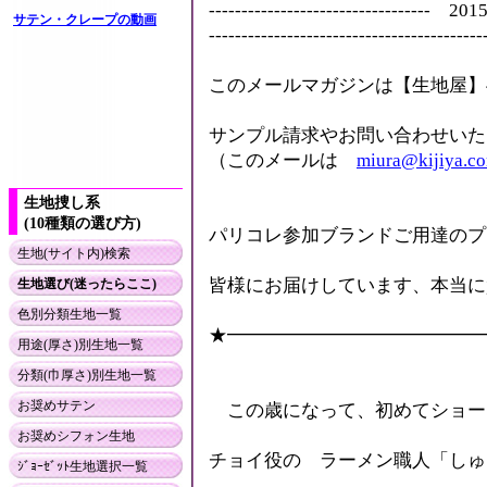
---------------------------------
サテン・クレープの動画
----------------------------------------
このメールマガジンは【生地屋】
サンプル請求やお問い合わせいた
（このメールは
miura@kijiya.c
生地捜し系
(10種類の選び方)
パリコレ参加ブランドご用達のプ
生地(サイト内)検索
皆様にお届けしています、本当に
生地選び(迷ったらここ)
色別分類生地一覧
★━━━━━━━━━━━━━━
用途(厚さ)別生地一覧
分類(巾厚さ)別生地一覧
お奨めサテン
この歳になって、初めてショー
お奨めシフォン生地
チョイ役の ラーメン職人「しゅ
ｼﾞｮｰｾﾞｯﾄ生地選択一覧