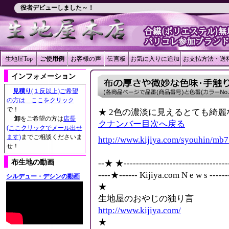
役者デビューしました～！
生地屋Top
ご使用例
お客様の声
伝言板
お気に入りに追加
お支払方法・送
インフォメーション
見積り
(１反以上)ご希望
の方は ここをクリック
で！
★ 2色の濃淡に見えるとても綺
卸
をご希望の方は
店長
クナンバー目次へ戻る
(ここクリックでメール出せ
ます)
までご相談くださいま
http://www.kijiya.com/syouhin/mb
せ！
布生地の動画
--★ ★-----------------------------------
----★------ Kijiya.com N e w s --------
シルデュー・デシンの動画
★
生地屋のおやじの独り言
http://www.kijiya.com/
★